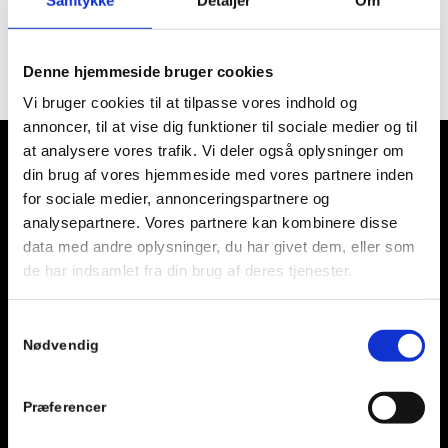
Denne hjemmeside bruger cookies
Vi bruger cookies til at tilpasse vores indhold og
annoncer, til at vise dig funktioner til sociale medier og til
at analysere vores trafik. Vi deler også oplysninger om
din brug af vores hjemmeside med vores partnere inden
for sociale medier, annonceringspartnere og
Åbningstider
analysepartnere. Vores partnere kan kombinere disse
data med andre oplysninger, du har givet dem, eller som
Mandag – Torsdag: 05.00 – 24.00
de har indsamlet fra din brug af deres tjenester.
(Bemandet fra
08:00 – 12:00 og 16:00 – 19:00
)
Fredag: 05.00 – 24.00
Samtykkevalg
(Bemandet fra
08:00 – 12:00 og 15:00 – 18:00
)
Nødvendig
Lørdag – Søndag: 05.00 – 24.00
(Bemandet fra
10:00-14:00
)
Præferencer
Muligheder