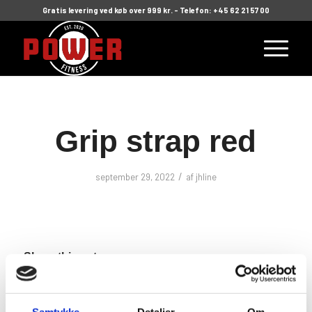
Gratis levering ved køb over 999 kr. - Telefon: +45 62 21 57 00
Grip strap red
/
september 29, 2022
af
jhline
Share this entry
Samtykke
Detaljer
Om