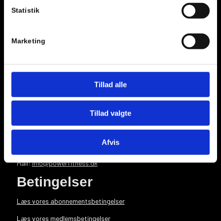
Statistik
Booking
Marketing
Indmeldelse
Tillad alle
Kontakt
Tillad valgte
Østre Havnevej 25, stuen
5700 Svendborg
Afvis
Tlf: +45 62 21 57 00
Mail:
info@powerfitness.dk
Betingelser
Læs vores abonnementsbetingelser
Læs vores medlemsbetingelser