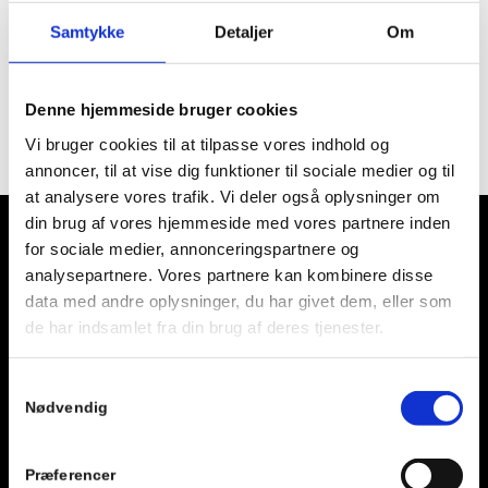
Intet fundet
Samtykke
Detaljer
Om
Denne hjemmeside bruger cookies
Beklager, ingen indlæg matchede dine kriterier.
Vi bruger cookies til at tilpasse vores indhold og
annoncer, til at vise dig funktioner til sociale medier og til
at analysere vores trafik. Vi deler også oplysninger om
din brug af vores hjemmeside med vores partnere inden
for sociale medier, annonceringspartnere og
analysepartnere. Vores partnere kan kombinere disse
data med andre oplysninger, du har givet dem, eller som
Åbningstider
de har indsamlet fra din brug af deres tjenester.
Mandag – Torsdag: 05.00 – 24.00
(Bemandet fra
08:00 – 12:00 og 16:00 – 19:00
)
Samtykkevalg
Fredag: 05.00 – 24.00
Nødvendig
(Bemandet fra
08:00 – 12:00 og 15:00 – 18:00
)
Lørdag – Søndag: 05.00 – 24.00
(Bemandet fra
10:00-14:00
)
Præferencer