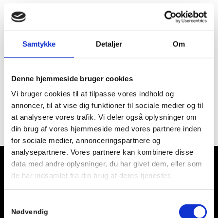
Samtykke
Detaljer
Om
Nye varer
Denne hjemmeside bruger cookies
Vi bruger cookies til at tilpasse vores indhold og
annoncer, til at vise dig funktioner til sociale medier og til
at analysere vores trafik. Vi deler også oplysninger om
din brug af vores hjemmeside med vores partnere inden
for sociale medier, annonceringspartnere og
analysepartnere. Vores partnere kan kombinere disse
data med andre oplysninger, du har givet dem, eller som
de har indsamlet fra din brug af deres tjenester.
Åbningstider
Samtykkevalg
Nødvendig
Mandag – Torsdag: 05.00 – 24.00